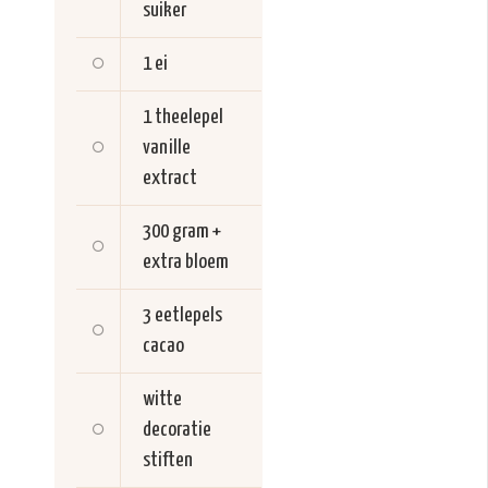
suiker
1
ei
1 theelepel
vanille
extract
300 gram +
extra
bloem
3 eetlepels
cacao
witte
decoratie
stiften