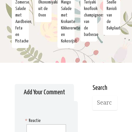
Zomerse
Okonomiyaki
Mango
Teriyaki
Snelle
Salade
uit de
Salade
knoflook
Ravioli
met
Oven
met
champignons
van
Aardbeien,
Krokante
van
de
Feta
Kikkererwten
de
Bakplaat
en
en
barbecue
Pistache
Kokosrijst
Search
Add Your Comment
*
Reactie