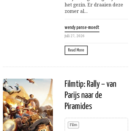
het gezin. Er draaien deze
zomer al...
wendy panse-moedt
juli 27, 2026
Read More
Filmtip: Rally – van
Parijs naar de
Piramides
Film