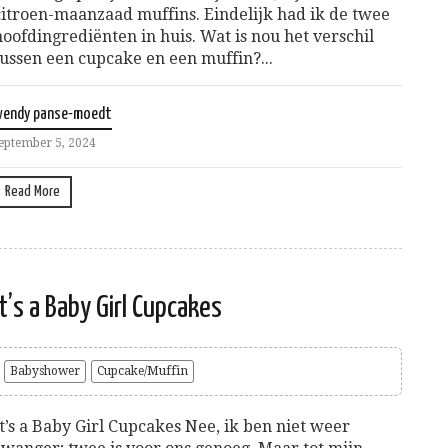
citroen-maanzaad muffins. Eindelijk had ik de twee
hoofdingrediënten in huis. Wat is nou het verschil
tussen een cupcake en een muffin?...
wendy panse-moedt
eptember 5, 2024
Read More
It’s a Baby Girl Cupcakes
Babyshower
Cupcake/Muffin
It’s a Baby Girl Cupcakes Nee, ik ben niet weer