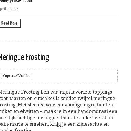
wendy panse-moedt
pril 3, 2025
Read More
Meringue Frosting
Cupcake/Muffin
Meringue Frosting Een van mijn favoriete toppings
voor taarten en cupcakes is zonder twijfel meringue
frosting. Met slechts twee eenvoudige ingrediënten –
suiker en eiwitten – maak je in een handomdraai een
heerlijk luchtige meringue. Door de suiker eerst au
bain-marie te smelten, krijg je een zijdezachte en
stevige frosting...