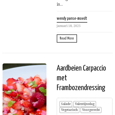
is...
wendy panse-moedt
januari 18, 2025
Read More
Aardbeien Carpaccio
met
Frambozendressing
Salade
Valentijnsdag
Vegetarisch
Voorgerecht