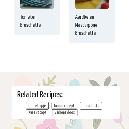
Tomaten
Aardbeien
Bruschetta
Mascarpone
Bruschetta
Related Recipes:
borrelhapje
brood recept
bruschetta
kaas recept
varkensvlees