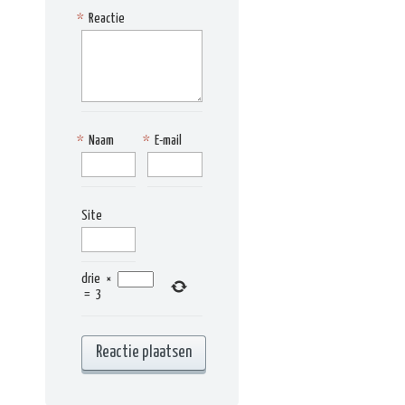
*
Reactie
*
Naam
*
E-mail
Site
drie
×
=
3