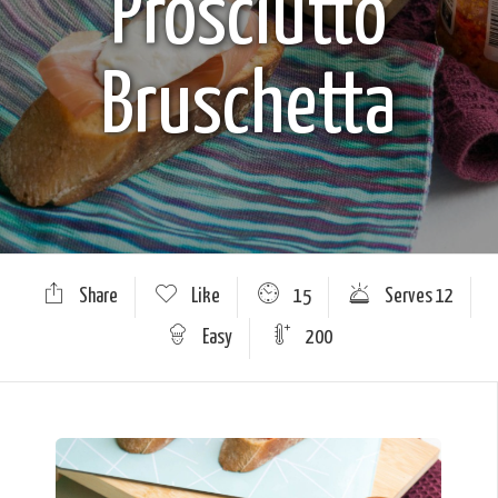
Prosciutto
Bruschetta
Share
Like
15
Serves 12
Easy
200