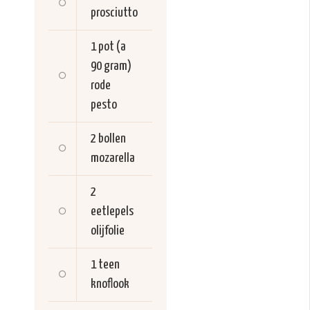
prosciutto
1 pot (a
90 gram)
rode
pesto
2 bollen
mozarella
2
eetlepels
olijfolie
1 teen
knoflook