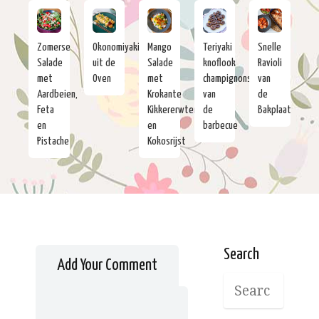
Zomerse
Okonomiyaki
Mango
Teriyaki
Snelle
Salade
uit de
Salade
knoflook
Ravioli
met
Oven
met
champignons
van
Aardbeien,
Krokante
van
de
Feta
Kikkererwten
de
Bakplaat
en
en
barbecue
Pistache
Kokosrijst
Search
Add Your Comment