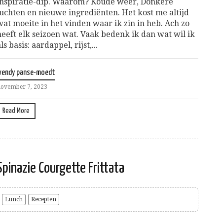
inspiratie-dip. Waarom? Koude weer, Donkere
luchten en nieuwe ingrediënten. Het kost me altijd
wat moeite in het vinden waar ik zin in heb. Ach zo
heeft elk seizoen wat. Vaak bedenk ik dan wat wil ik
ls basis: aardappel, rijst,...
wendy panse-moedt
ovember 7, 2023
Read More
Spinazie Courgette Frittata
Lunch
Recepten