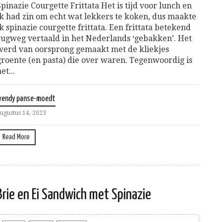
Spinazie Courgette Frittata Het is tijd voor lunch en
ik had zin om echt wat lekkers te koken, dus maakte
ik spinazie courgette frittata. Een frittata betekend
rugweg vertaald in het Nederlands ‘gebakken’. Het
werd van oorsprong gemaakt met de kliekjes
groente (en pasta) die over waren. Tegenwoordig is
et...
wendy panse-moedt
ugustus 14, 2023
Read More
Brie en Ei Sandwich met Spinazie