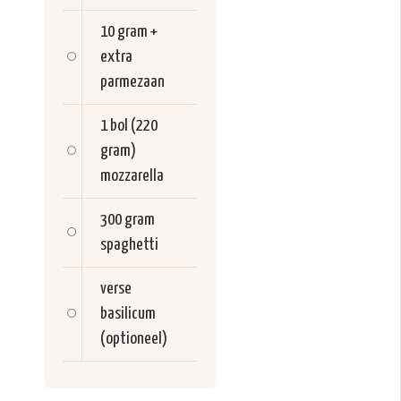
10 gram +
extra
parmezaan
1 bol (220
gram)
mozzarella
300 gram
spaghetti
verse
basilicum
(optioneel)