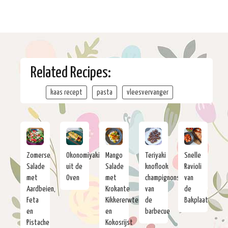
Related Recipes:
kaas recept
pasta
vleesvervanger
Zomerse
Okonomiyaki
Mango
Teriyaki
Snelle
Salade
uit de
Salade
knoflook
Ravioli
met
Oven
met
champignons
van
Aardbeien,
Krokante
van
de
Feta
Kikkererwten
de
Bakplaat
en
en
barbecue
Pistache
Kokosrijst