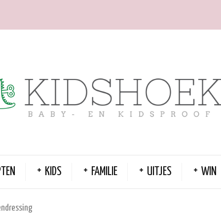
PTEN
KIDS
FAMILIE
UITJES
WIN
endressing