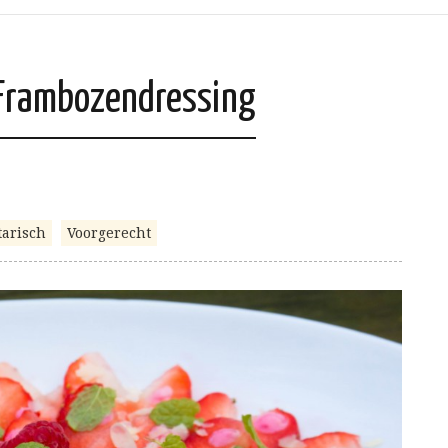
 Frambozendressing
tarisch
Voorgerecht