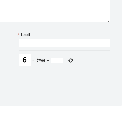
*
E-mail
−
twee
=