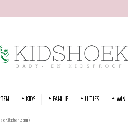
PTEN
KIDS
FAMILIE
UITJES
WIN
bies Kitchen.com)