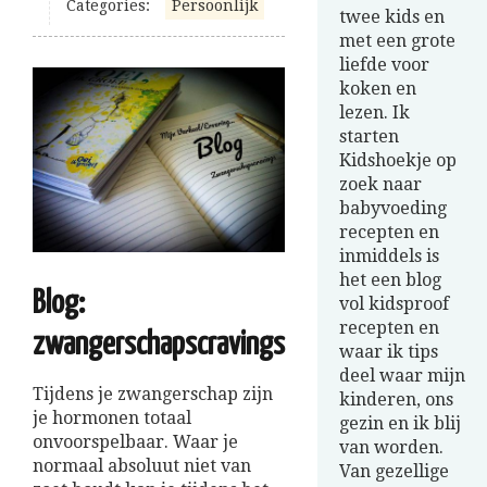
Categories:
Persoonlijk
twee kids en
met een grote
liefde voor
koken en
lezen. Ik
starten
Kidshoekje op
zoek naar
babyvoeding
recepten en
inmiddels is
het een blog
Blog:
vol kidsproof
recepten en
zwangerschapscravings
waar ik tips
deel waar mijn
Tijdens je zwangerschap zijn
kinderen, ons
je hormonen totaal
gezin en ik blij
onvoorspelbaar. Waar je
van worden.
normaal absoluut niet van
Van gezellige