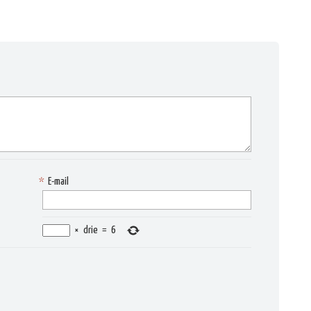
*
E-mail
×
drie
=
6