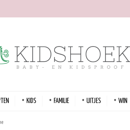
PTEN
KIDS
FAMILIE
UITJES
WIN
be