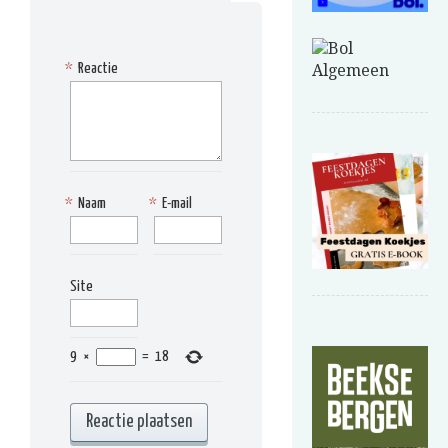
*
Reactie
*
Naam
*
E-mail
Site
9
×
=
18