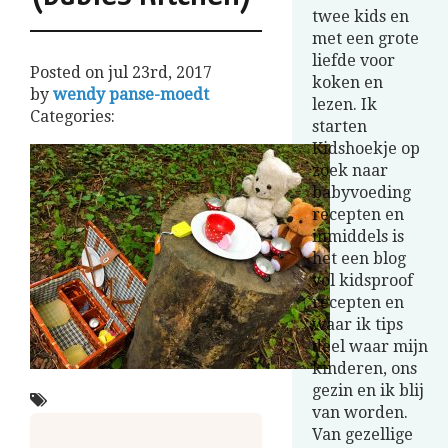
twee kids en
met een grote
liefde voor
Posted on
jul 23rd, 2017
koken en
by
wendy panse-moedt
lezen. Ik
Categories:
starten
Kidshoekje op
zoek naar
babyvoeding
recepten en
inmiddels is
het een blog
vol kidsproof
recepten en
waar ik tips
deel waar mijn
kinderen, ons
gezin en ik blij
van worden.
Van gezellige