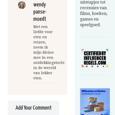
uitstapjes tot
wendy
recensies van
panse-
films, boeken,
moedt
games en
speelgoed.
Met een
liefde voor
eten en
reizen,
neem ik
mijn kleine
mee in een
ontdekkingstocht
in de wereld
van lekker
eten.
Add Your Comment