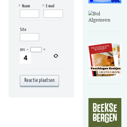
*
Naam
*
E-mail
Site
zes
−
=