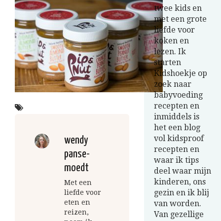
twee kids en
met een grote
liefde voor
koken en
lezen. Ik
starten
Kidshoekje op
zoek naar
babyvoeding
recepten en
inmiddels is
het een blog
vol kidsproof
wendy
recepten en
panse-
waar ik tips
moedt
deel waar mijn
kinderen, ons
Met een
gezin en ik blij
liefde voor
eten en
van worden.
reizen,
Van gezellige