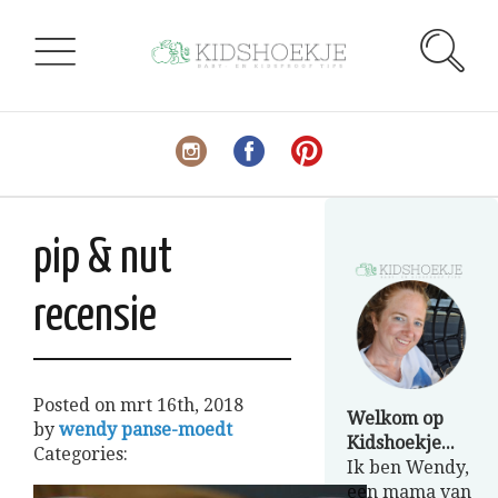
pip & nut
recensie
Posted on
mrt 16th, 2018
Welkom op
by
wendy panse-moedt
Kidshoekje...
Categories:
Ik ben Wendy,
een mama van