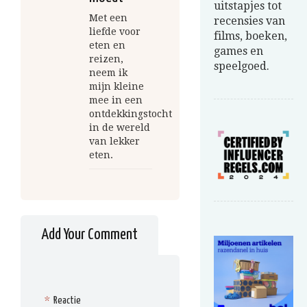
uitstapjes tot
Met een
recensies van
liefde voor
films, boeken,
eten en
games en
reizen,
speelgoed.
neem ik
mijn kleine
mee in een
ontdekkingstocht
in de wereld
van lekker
eten.
Add Your Comment
*
Reactie