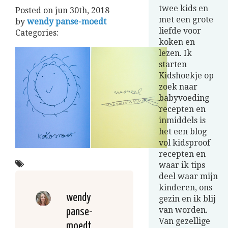
twee kids en
Posted on
jun 30th, 2018
met een grote
by
wendy panse-moedt
liefde voor
Categories:
koken en
lezen. Ik
starten
Kidshoekje op
zoek naar
babyvoeding
recepten en
inmiddels is
het een blog
vol kidsproof
recepten en
waar ik tips
deel waar mijn
kinderen, ons
wendy
gezin en ik blij
van worden.
panse-
Van gezellige
moedt