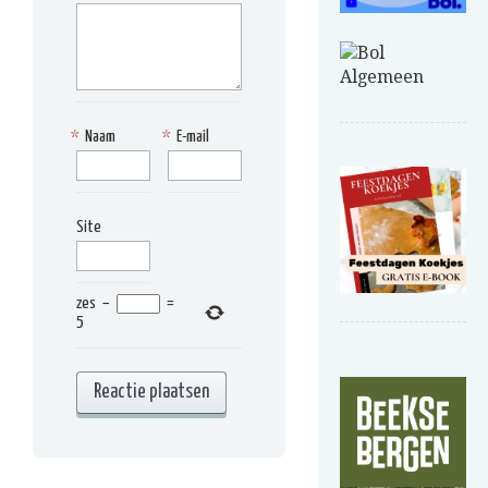
*
Naam
*
E-mail
Site
zes
−
=
5