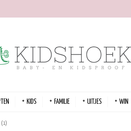
PTEN
KIDS
FAMILIE
UITJES
WIN
 (1)