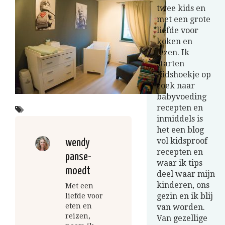
twee kids en
met een grote
liefde voor
koken en
lezen. Ik
starten
Kidshoekje op
zoek naar
babyvoeding
recepten en
inmiddels is
het een blog
vol kidsproof
wendy
recepten en
panse-
waar ik tips
moedt
deel waar mijn
kinderen, ons
Met een
gezin en ik blij
liefde voor
eten en
van worden.
reizen,
Van gezellige