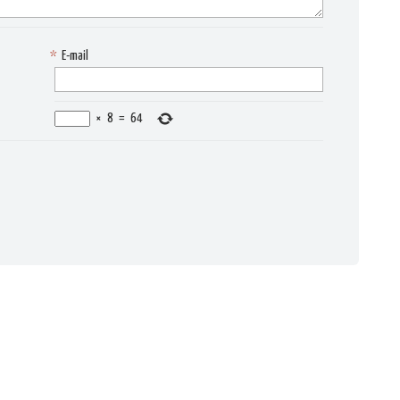
*
E-mail
×
8
=
64