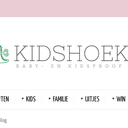
PTEN
KIDS
FAMILIE
UITJES
WIN
Blog