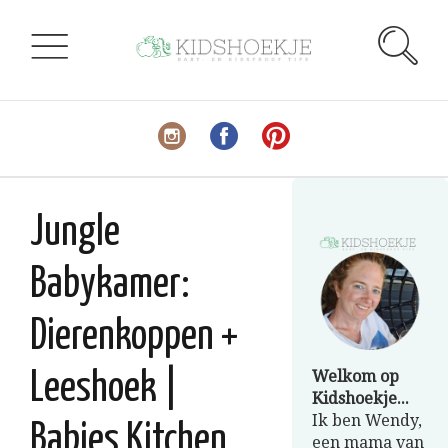
Jungle
Babykamer:
Dierenkoppen +
Welkom op
Leeshoek |
Kidshoekje...
Ik ben Wendy,
Babies Kitchen
een mama van