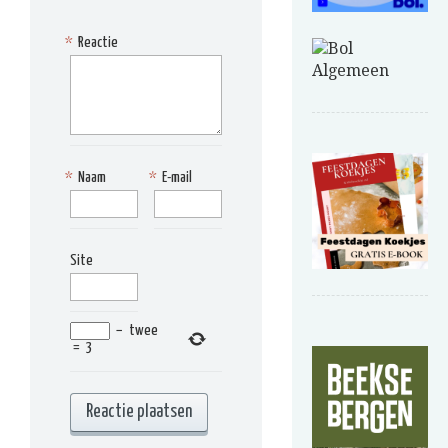
*
Reactie
*
Naam
*
E-mail
Site
−
twee
=
3