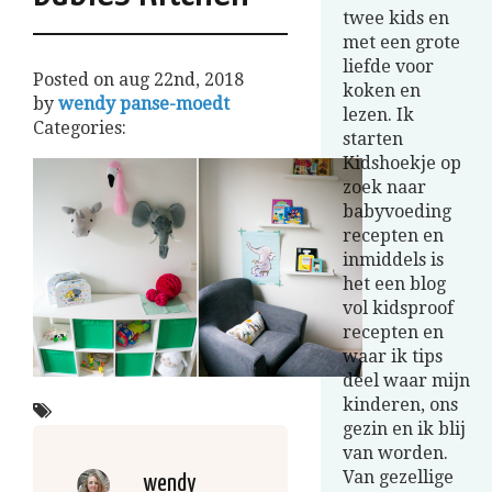
twee kids en
met een grote
liefde voor
Posted on
aug 22nd, 2018
koken en
by
wendy panse-moedt
lezen. Ik
Categories:
starten
Kidshoekje op
zoek naar
babyvoeding
recepten en
inmiddels is
het een blog
vol kidsproof
recepten en
waar ik tips
deel waar mijn
kinderen, ons
gezin en ik blij
van worden.
Van gezellige
wendy