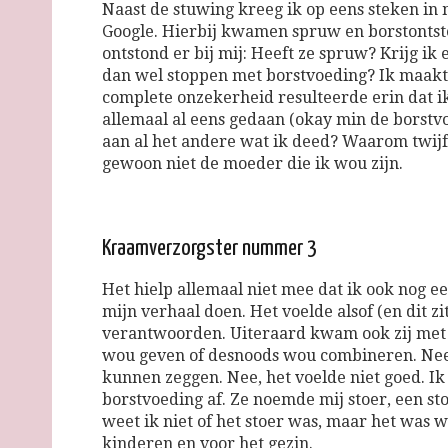
Naast de stuwing kreeg ik op eens steken in 
Google. Hierbij kwamen spruw en borstontst
ontstond er bij mij: Heeft ze spruw? Krijg i
dan wel stoppen met borstvoeding? Ik maakt
complete onzekerheid resulteerde erin dat i
allemaal al eens gedaan (okay min de borstv
aan al het andere wat ik deed? Waarom twijfe
gewoon niet de moeder die ik wou zijn.
Kraamverzorgster nummer 3
Het hielp allemaal niet mee dat ik ook nog 
mijn verhaal doen. Het voelde alsof (en dit z
verantwoorden. Uiteraard kwam ook zij met de
wou geven of desnoods wou combineren. Nee!
kunnen zeggen. Nee, het voelde niet goed. Ik
borstvoeding af. Ze noemde mij stoer, een st
weet ik niet of het stoer was, maar het was w
kinderen en voor het gezin.