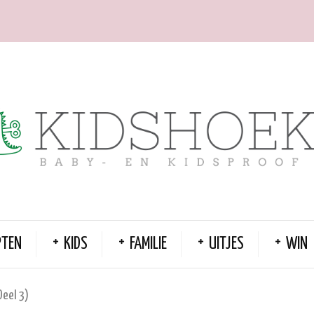
PTEN
KIDS
FAMILIE
UITJES
WIN
Deel 3)