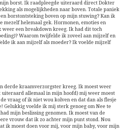
mijn borst. Ik raadpleegde uiteraard direct Dokter
ekking als mogelijkheden naar boven. Totale paniek
k een borstontsteking boven op mijn stuwing? Kan ik
e mezelf helemaal gek. Hormonen, emoties en
k weer een breakdown kreeg. Ik had dit toch
oeding)? Waarom twijfelde ik zoveel aan mijzelf en
lde ik aan mijzelf als moeder? Ik voelde mijzelf
een derde kraamverzorgster kreeg. Ik moest weer
it uiteraard allemaal in mijn hoofd) mij weer moest
 vraag of ik niet wou kolven en dat dan als flesje
 Gelukkig voelde ik mij sterk genoeg om Nee te
 had mijn beslissing genomen. Ik moest van de
oere vrouw dat ik zo achter mijn punt stond. Nou
at ik moest doen voor mij, voor mijn baby, voor mijn