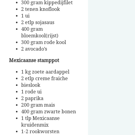
300 gram kippedijfilet
2 tenen knoflook
1 ui
2 etlp sojasaus
400 gram
bloemkool(rijst)
300 gram rode kool
2 avocado’s
Mexicaanse stamppot
1 kg zoete aardappel
2 etlp creme fraiche
bieslook
1 rode ui
2 paprika
200 gram mais
400 gram zwarte bonen
1 tlp Mexicaanse
kruidenmix
1-2 rookworsten