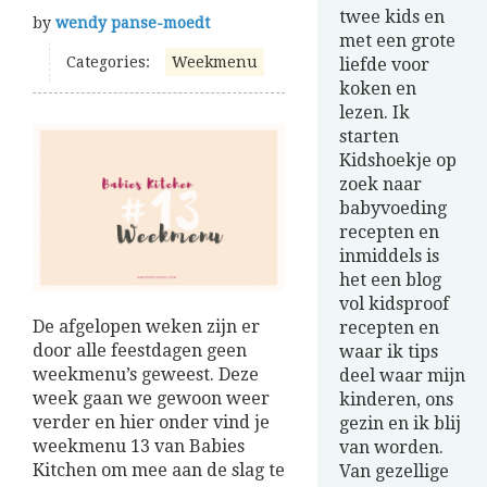
twee kids en
by
wendy panse-moedt
met een grote
Categories:
Weekmenu
liefde voor
koken en
lezen. Ik
starten
Kidshoekje op
zoek naar
babyvoeding
recepten en
inmiddels is
het een blog
vol kidsproof
De afgelopen weken zijn er
recepten en
door alle feestdagen geen
waar ik tips
weekmenu’s geweest. Deze
deel waar mijn
week gaan we gewoon weer
kinderen, ons
verder en hier onder vind je
gezin en ik blij
weekmenu 13 van Babies
van worden.
Kitchen om mee aan de slag te
Van gezellige