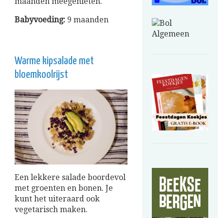
maanden meegenieten.
Babyvoeding:
9 maanden
Warme kipsalade met
bloemkoolrijst
Een lekkere salade boordevol
met groenten en bonen. Je
kunt het uiteraard ook
vegetarisch maken.