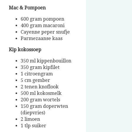
Mac & Pompoen
600 gram pompoen
400 gram macaroni
Cayenne peper snufje
Parmezaanse kaas
Kip kokossoep
350 ml kippenbouillon
350 gram kipfilet
1 citroengram
5 cm gember
2 tenen knoflook
500 ml kokosmelk
200 gram wortels
150 gram doperwten
(diepvries)
2 limoen
1 tlp suiker