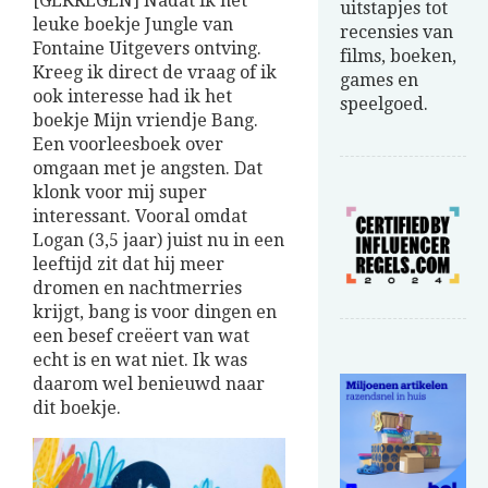
[GEKREGEN] Nadat ik het
uitstapjes tot
leuke boekje Jungle van
recensies van
Fontaine Uitgevers ontving.
films, boeken,
Kreeg ik direct de vraag of ik
games en
ook interesse had ik het
speelgoed.
boekje Mijn vriendje Bang.
Een voorleesboek over
omgaan met je angsten. Dat
klonk voor mij super
interessant. Vooral omdat
Logan (3,5 jaar) juist nu in een
leeftijd zit dat hij meer
dromen en nachtmerries
krijgt, bang is voor dingen en
een besef creëert van wat
echt is en wat niet. Ik was
daarom wel benieuwd naar
dit boekje.