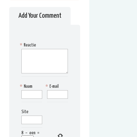
Add Your Comment
*
Reactie
*
Naam
*
E-mail
Site
8
−
een
=