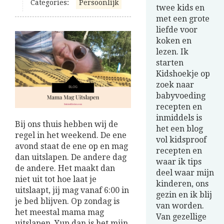
Categories:
Persoonlijk
twee kids en
met een grote
liefde voor
koken en
lezen. Ik
starten
Kidshoekje op
zoek naar
babyvoeding
recepten en
inmiddels is
Bij ons thuis hebben wij de
het een blog
regel in het weekend. De ene
vol kidsproof
avond staat de ene op en mag
recepten en
dan uitslapen. De andere dag
waar ik tips
de andere. Het maakt dan
deel waar mijn
niet uit tot hoe laat je
kinderen, ons
uitslaapt, jij mag vanaf 6:00 in
gezin en ik blij
je bed blijven. Op zondag is
van worden.
het meestal mama mag
Van gezellige
uitslapen. Yup dan is het mijn