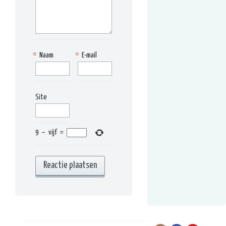
*
Naam
*
E-mail
Site
9
−
vijf
=