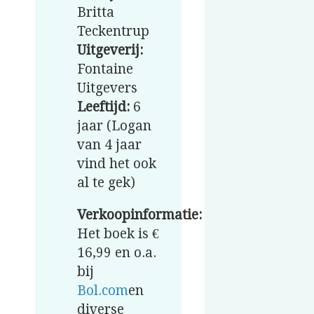
Britta
Teckentrup
Uitgeverij:
Fontaine
Uitgevers
Leeftijd:
6
jaar (Logan
van 4 jaar
vind het ook
al te gek)
Verkoopinformatie:
Het boek is €
16,99 en o.a.
bij
Bol.com
en
diverse