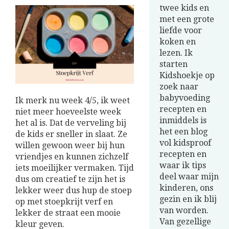
twee kids en
met een grote
liefde voor
koken en
lezen. Ik
starten
Kidshoekje op
zoek naar
babyvoeding
Ik merk nu week 4/5, ik weet
recepten en
niet meer hoeveelste week
inmiddels is
het al is. Dat de verveling bij
het een blog
de kids er sneller in slaat. Ze
vol kidsproof
willen gewoon weer bij hun
recepten en
vriendjes en kunnen zichzelf
waar ik tips
iets moeilijker vermaken. Tijd
deel waar mijn
dus om creatief te zijn het is
kinderen, ons
lekker weer dus hup de stoep
gezin en ik blij
op met stoepkrijt verf en
van worden.
lekker de straat een mooie
Van gezellige
kleur geven.