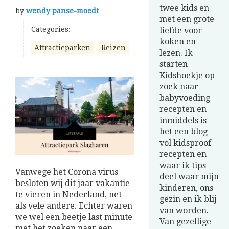
twee kids en
by
wendy panse-moedt
met een grote
Categories:
liefde voor
koken en
Attractieparken
Reizen
lezen. Ik
starten
Kidshoekje op
zoek naar
babyvoeding
recepten en
inmiddels is
het een blog
vol kidsproof
recepten en
waar ik tips
Vanwege het Corona virus
deel waar mijn
besloten wij dit jaar vakantie
kinderen, ons
te vieren in Nederland, net
gezin en ik blij
als vele andere. Echter waren
van worden.
we wel een beetje last minute
Van gezellige
met het zoeken naar een