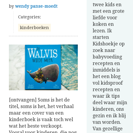
twee kids en
by
wendy panse-moedt
met een grote
Categories:
liefde voor
koken en
kinderboeken
lezen. Ik
starten
Kidshoekje op
zoek naar
babyvoeding
recepten en
inmiddels is
het een blog
vol kidsproof
recepten en
waar ik tips
[ontvangen] Soms is het de
deel waar mijn
titel, soms is het, het verhaal
kinderen, ons
maar een cover van een
gezin en ik blij
kinderboek is vaak toch wel
van worden.
wat het beste verkoopt.
Van gezellige
Vooral voor kinderen, die nog