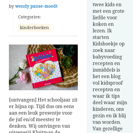
twee kids en
by
wendy panse-moedt
met een grote
Categories:
liefde voor
koken en
kinderboeken
lezen. Ik
starten
Kidshoekje op
zoek naar
babyvoeding
recepten en
inmiddels is
het een blog
vol kidsproof
recepten en
waar ik tips
[ontvangen] Het schooljaar zit
deel waar mijn
er bijna op. Tijd dus om eens
kinderen, ons
aan een leuk presentje voor
gezin en ik blij
de juf en/of meester te
van worden.
denken. Wij ontvingen van
Van gezellige
uitgeverij Kluitman de