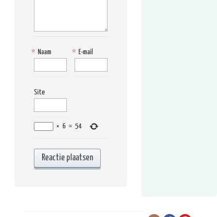
*
Naam
*
E-mail
Site
×
6
=
54