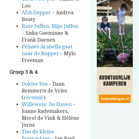
Loo
ADA Dapper
– Andrea
Beaty
Boze Juffen, Blije Juffen
– Siska Goeminne &
Frank Daenen
Prinses Arabella gaat
naar de Kapper
– Mylo
Freeman
Groep 3 & 4
Dokter Vos
– Daan
Remmerts de Vries
(
recensie
)
Willewete. De Haven
–
Sanne Rademakers,
Merel de Vink & Hélène
Jorna
Tim de kleine
Boswachter
– Jan Paul