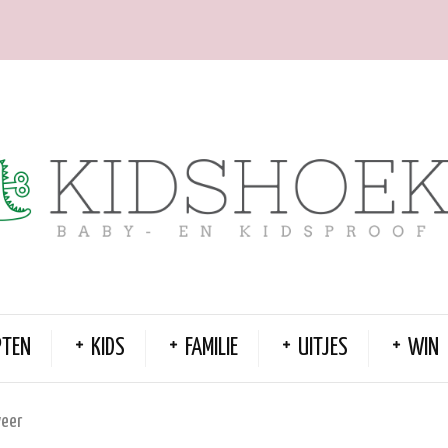
PTEN
KIDS
FAMILIE
UITJES
WIN
weer