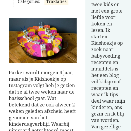
Categories:
Traktaties
twee kids en
met een grote
liefde voor
koken en
lezen. Ik
starten
Kidshoekje op
zoek naar
babyvoeding
recepten en
inmiddels is
Parker wordt morgen 4 jaar,
het een blog
maar als je Kidshoekje op
vol kidsproof
Instagram volgt heb je gezien
recepten en
dat ze al twee weken naar de
waar ik tips
basisschool gaat. Wat
deel waar mijn
betekend dat ze ook alweer 2
kinderen, ons
weken geleden afscheid heeft
gezin en ik blij
genomen van het
van worden.
kinderdagverblijf. Waarbij
Van gezellige
uiteraard getrakteerd moest