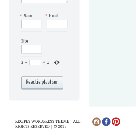
*
Naam
*
E-mail
Site
2
−
=
1
RECIPES WORDPRESS THEME | ALL
RIGHTS RESERVED | © 2015