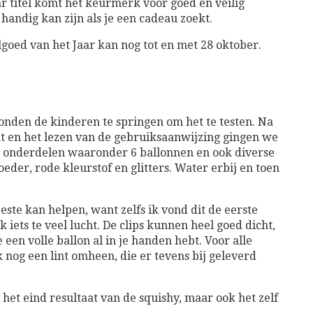
r titel komt het keurmerk voor goed en veilig
andig kan zijn als je een cadeau zoekt.
oed van het Jaar kan nog tot en met 28 oktober.
nden de kinderen te springen om het te testen. Na
kt en het lezen van de gebruiksaanwijzing gingen we
l onderdelen waaronder 6 ballonnen en ook diverse
oeder, rode kleurstof en glitters. Water erbij en toen
beste kan helpen, want zelfs ik vond dit de eerste
k iets te veel lucht. De clips kunnen heel goed dicht,
 een volle ballon al in je handen hebt. Voor alle
nog een lint omheen, die er tevens bij geleverd
het eind resultaat van de squishy, maar ook het zelf