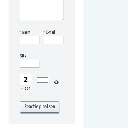
*
Naam
*
E-mail
Site
−
=
een