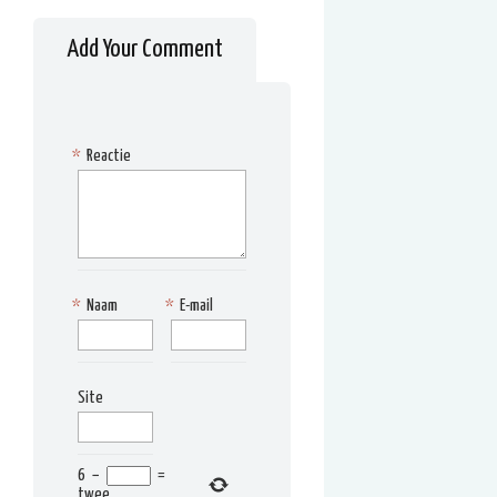
Add Your Comment
*
Reactie
*
Naam
*
E-mail
Site
6
−
=
twee