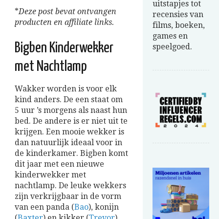
uitstapjes tot
*
Deze post bevat ontvangen
recensies van
producten en affiliate links.
films, boeken,
games en
Bigben Kinderwekker
speelgoed.
met Nachtlamp
Wakker worden is voor elk
kind anders. De een staat om
5 uur ’s morgens als naast hun
bed. De andere is er niet uit te
krijgen. Een mooie wekker is
dan natuurlijk ideaal voor in
de kinderkamer. Bigben komt
dit jaar met een nieuwe
kinderwekker met
nachtlamp. De leuke wekkers
zijn verkrijgbaar in de vorm
van een panda (
Bao
), konijn
(
Baxter
) en kikker (
Trevor
).