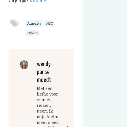
City tips
?
Klik hier
Amerika
NYC
reizen
wendy
panse-
moedt
Met een
liefde voor
eten en
reizen,
neem ik
mijn kleine
mee in een