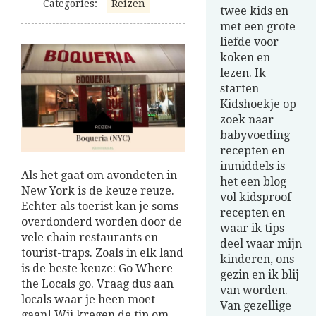
Categories:
Reizen
twee kids en
met een grote
liefde voor
koken en
lezen. Ik
starten
Kidshoekje op
zoek naar
babyvoeding
recepten en
inmiddels is
Als het gaat om avondeten in
het een blog
New York is de keuze reuze.
vol kidsproof
Echter als toerist kan je soms
recepten en
overdonderd worden door de
waar ik tips
vele chain restaurants en
deel waar mijn
tourist-traps. Zoals in elk land
kinderen, ons
is de beste keuze: Go Where
gezin en ik blij
the Locals go. Vraag dus aan
van worden.
locals waar je heen moet
Van gezellige
gaan! Wij kregen de tip om