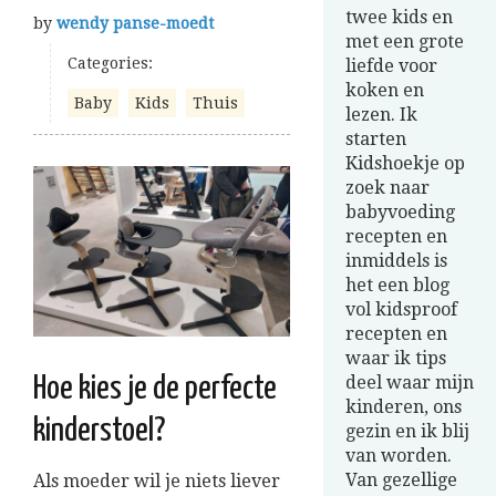
twee kids en
by
wendy panse-moedt
met een grote
Categories:
liefde voor
koken en
Baby
Kids
Thuis
lezen. Ik
starten
Kidshoekje op
zoek naar
babyvoeding
recepten en
inmiddels is
het een blog
vol kidsproof
recepten en
waar ik tips
deel waar mijn
Hoe kies je de perfecte
kinderen, ons
kinderstoel?
gezin en ik blij
van worden.
Van gezellige
Als moeder wil je niets liever