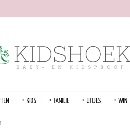
PTEN
KIDS
FAMILIE
UITJES
WIN
g