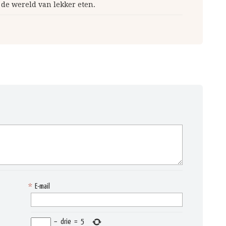
 de wereld van lekker eten.
*
E-mail
−
drie
=
5