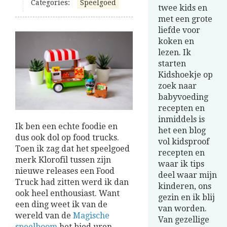
Categories:
Speelgoed
twee kids en
met een grote
liefde voor
koken en
lezen. Ik
starten
Kidshoekje op
zoek naar
babyvoeding
recepten en
inmiddels is
Ik ben een echte foodie en
het een blog
dus ook dol op food trucks.
vol kidsproof
Toen ik zag dat het speelgoed
recepten en
merk Klorofil tussen zijn
waar ik tips
nieuwe releases een Food
deel waar mijn
Truck had zitten werd ik dan
kinderen, ons
ook heel enthousiast. Want
gezin en ik blij
een ding weet ik van de
van worden.
wereld van de
Magische
Van gezellige
speelboom
het bied uren