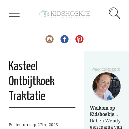
Kasteel
Ontbijtkoek
Traktatie
Welkom op
Kidshoekje...
Ik ben Wendy,
Posted on
sep 27th, 2023
een mama van