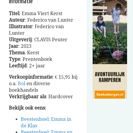
Informatie
Titel
: Emma Viert Kerst
Auteur
: Federico van Lunter
Illustrator
: Federico van
Lunter
Uitgeverij
: CLAVIS Peuter
Jaar
: 2023
Thema
: Kerst
Type
: Prentenboek
Leeftijd
: 2+ jaar
Verkoopinformatie
: € 15,95 bij
o.a.
Bol
en diverse
boekhandels
Verkrijgbaar
als
: Hardcover
Bekijk ook eens:
Beestenboel: Emma in
de Klas
Beestenboel: Emma en