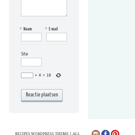
*
Naam
*
E-mail
Site
+
4
=
10
RECIPES WORDPRESS THEME | ALL