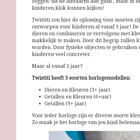
zeggen ‘als de lantaarns aan gaan’, maar in de
kinderen klok kunnen kijken!
Twistiti zou hier de oplossing voor moeten z
ontworpen voor kinderen al vanaf 3 jaar! De 
dieren en combineren ze vervolgens met kleu
makkelijk te maken. Door dit begrip zullen k
worden. Door fysieke objecten te gebruiken o
kinderen veel concreter.
Maar al vanaf 3 jaar?
Twistiti heeft 3 soorten horlogemodellen:
Dieren en Kleuren (3+ jaar)
Getallen en Kleuren (6+aar)
Getallen (9+ jaar)
Voor ieder horloge zijn er diverse soorte kle
Zo maak je het horloge van jou kind helemaal