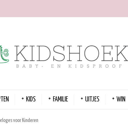
PTEN
KIDS
FAMILIE
UITJES
WIN
orloges voor Kinderen