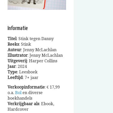
Informatie
Titel
: Stink tegen Danny
Reeks
: Stink
Auteur
: Jenny McLachlan
Illustrator
: Jenny McLachlan
Uitgeverij
: Harper Collins
Jaar
: 2024
Type
: Leesboek
Leeftijd
: 7+ jaar
Verkoopinformatie
: € 17,99
o.a.
Bol
en diverse
boekhandels
Verkrijgbaar
als
: Ebook,
Hardcover