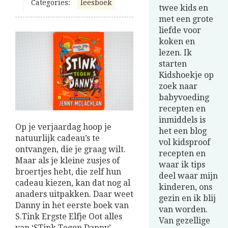
Categories:
leesboek
twee kids en
met een grote
liefde voor
koken en
lezen. Ik
starten
Kidshoekje op
zoek naar
babyvoeding
recepten en
inmiddels is
Op je verjaardag hoop je
het een blog
natuurlijk cadeau’s te
vol kidsproof
ontvangen, die je graag wilt.
recepten en
Maar als je kleine zusjes of
waar ik tips
broertjes hebt, die zelf hun
deel waar mijn
cadeau kiezen, kan dat nog al
kinderen, ons
anaders uitpakken. Daar weet
gezin en ik blij
Danny in het eerste boek van
van worden.
S.Tink Ergste Elfje Oot alles
Van gezellige
van ‘STink Tegen Danny’.