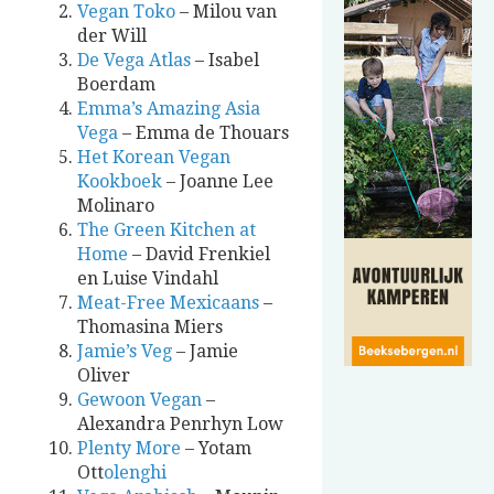
Vegan Toko
– Milou van
der Will
De Vega Atlas
– Isabel
Boerdam
Emma’s Amazing Asia
Vega
– Emma de Thouars
Het Korean Vegan
Kookboek
– Joanne Lee
Molinaro
The Green Kitchen at
Home
– David Frenkiel
en Luise Vindahl
Meat-Free Mexicaans
–
Thomasina Miers
Jamie’s Veg
– Jamie
Oliver
Gewoon Vegan
–
Alexandra Penrhyn Low
Plenty More
– Yotam
Ott
olenghi