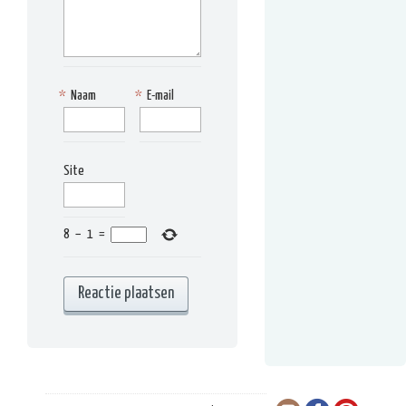
*
Naam
*
E-mail
Site
8
−
1
=