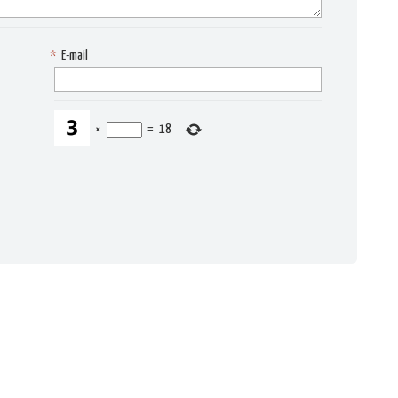
*
E-mail
×
=
18