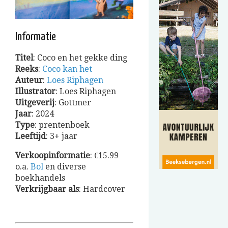
Informatie
Titel
: Coco en het gekke ding
Reeks
:
Coco kan het
Auteur
:
Loes Riphagen
Illustrator
: Loes Riphagen
Uitgeverij
: Gottmer
Jaar
: 2024
Type
: prentenboek
Leeftijd
: 3+ jaar
Verkoopinformatie
: €15.99
o.a.
Bol
en diverse
boekhandels
Verkrijgbaar
als
: Hardcover