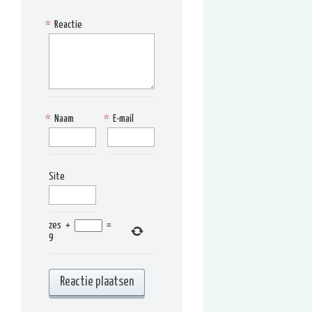
*
Reactie
*
Naam
*
E-mail
Site
zes
+
=
9