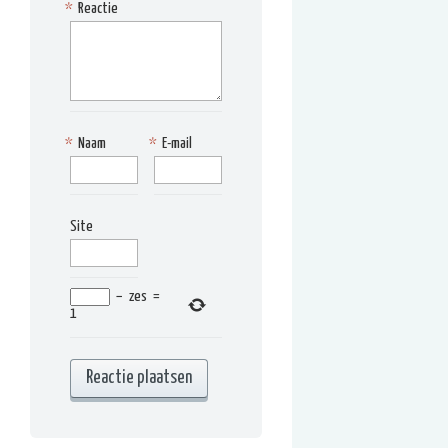
*
Reactie
*
Naam
*
E-mail
Site
−
zes
=
1