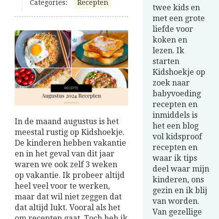
Categories:
Recepten
twee kids en
met een grote
liefde voor
koken en
lezen. Ik
starten
Kidshoekje op
zoek naar
babyvoeding
recepten en
inmiddels is
In de maand augustus is het
het een blog
meestal rustig op Kidshoekje.
vol kidsproof
De kinderen hebben vakantie
recepten en
en in het geval van dit jaar
waar ik tips
waren we ook zelf 3 weken
deel waar mijn
op vakantie. Ik probeer altijd
kinderen, ons
heel veel voor te werken,
gezin en ik blij
maar dat wil niet zeggen dat
van worden.
dat altijd lukt. Vooral als het
Van gezellige
om recepten gaat. Toch heb ik