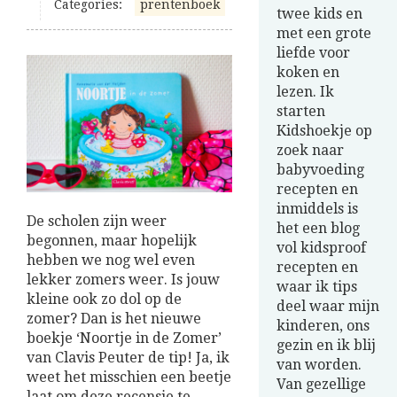
Categories:
prentenboek
twee kids en
met een grote
liefde voor
koken en
lezen. Ik
starten
Kidshoekje op
zoek naar
babyvoeding
recepten en
inmiddels is
De scholen zijn weer
het een blog
begonnen, maar hopelijk
vol kidsproof
hebben we nog wel even
recepten en
lekker zomers weer. Is jouw
waar ik tips
kleine ook zo dol op de
deel waar mijn
zomer? Dan is het nieuwe
kinderen, ons
boekje ‘Noortje in de Zomer’
gezin en ik blij
van Clavis Peuter de tip! Ja, ik
van worden.
weet het misschien een beetje
Van gezellige
laat om deze recensie te