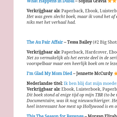
What Happens in Dubai
– Sophia Gravia
Verkrijgbaar als:
Paperback, Ebook, Luister
Het was geen slecht boek, maar ik vond het af
niks met het verhaal had.
The Au Pair Affair
– Tessa Bailey
(#2 Big Shot
Verkrijgbaar als:
Paperback, Hardcover, Ebo
Net zo vermakelijk als het eerste deel in de se
voorspelbaar maar een heerlijk boek om te lez
I’m Glad My Mom Died
– Jennette McCurdy
Nederlandse titel:
Ik ben blij dat mijn moede
Verkrijgbaar als:
Ebook, Luisterboek, Paper
Dit boek stond al enige tijd op mijn TBR (to be
Documentaire, was ik nog nieuwschieriger. He
heel interessant hoe mest up Hollywood is en 
This The Season for Revenge
– Morgan Elizab