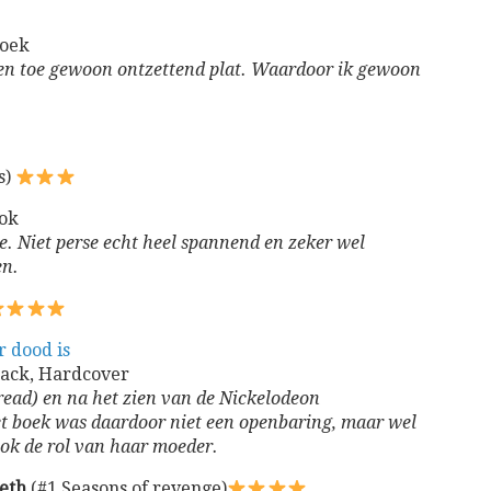
boek
 en toe gewoon ontzettend plat. Waardoor ik gewoon
s)
ok
rie. Niet perse echt heel spannend en zeker wel
en.
r dood is
back, Hardcover
 read) en na het zien van de Nickelodeon
t boek was daardoor niet een openbaring, maar wel
ook de rol van haar moeder.
eth
(#1 Seasons of revenge)