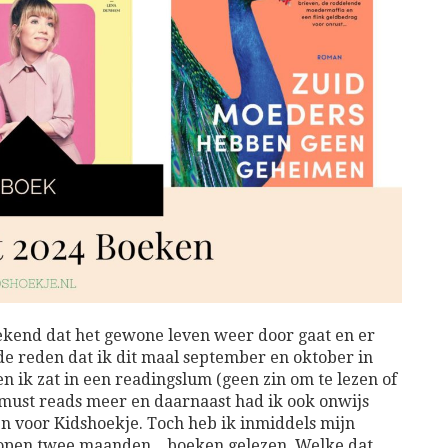
ekend dat het gewone leven weer door gaat en er
s de reden dat ik dit maal september en oktober in
en ik zat in een readingslum (geen zin om te lezen of
 must reads meer en daarnaast had ik ook onwijs
en voor Kidshoekje. Toch heb ik inmiddels mijn
open twee maanden .. boeken gelezen. Welke dat