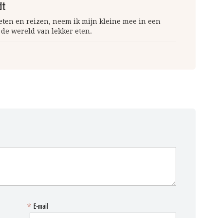
dt
 eten en reizen, neem ik mijn kleine mee in een
 de wereld van lekker eten.
*
E-mail