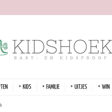
PTEN
KIDS
FAMILIE
UITJES
WIN
ek