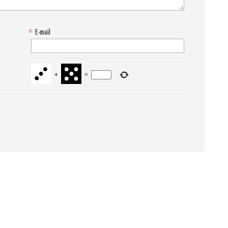
*
E-mail
+
=