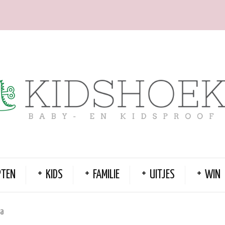
PTEN
KIDS
FAMILIE
UITJES
WIN
sa